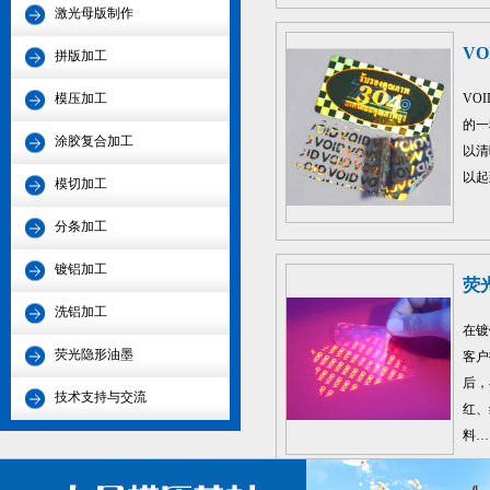
激光母版制作
V
拼版加工
模压加工
VO
的一
涂胶复合加工
以清
以起
模切加工
分条加工
镀铝加工
荧
洗铝加工
在镀
荧光隐形油墨
客户
后，
技术支持与交流
红、
料…