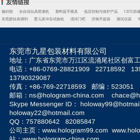
施封锁
全自动玩具喷漆机
塑料提手模具
低压控制与保护产品
CBTL防
东莞胶钛表调剂
婴儿床冲击试验机
清河门吧
济南手提袋
测试仪器
东莞市九星包装材料有限公司
地址：广东省东莞市万江区流涌尾社区创富工
电话：+86-0769-28821909 22718592 13
13790329087
传真：+86-769-22718593 邮编：523051
邮箱：ns@hologram-china.com chace@hol
Skype Messenger ID： holoway99@hotmai
holoway22@hotmail.com
QQ：757880642 82085847
公司主页：
www.hologram99.com
www.hol
站：
www.hologram-china.com