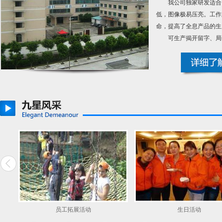
我公司独家研发适合
低，图像极易压亮。工作
命，提高了全息产品的生
可生产揭开留字、局部
组织代码证
单位会员证
活动
生日活动
公