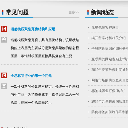
常见问题
新闻动态
更多>>
九星包装客户感言
镭射模压聚酯薄膜结构和应用
揭开留字材料相关介绍
镭射模压聚酯薄膜，具有层状结构，该层状结
构的上表层为主要成分是聚酯共聚物的镭射模
全息防伪标识的四种分
压层，该镭射模压层直接共挤复合有主要…
互联网的网站也贴上“防
2015年春节放假时间通
全息标签行业的第一个问题
网络市场的防伪查询真
一次性材料的松紧度不稳定。传统一次性基材
标签成职业打假“炮灰”
的生产商，为了降低成本，都是采用二合一的
2014年九星包装国庆放
涂层，即同一个涂层既起…
防伪标签如何制作和制