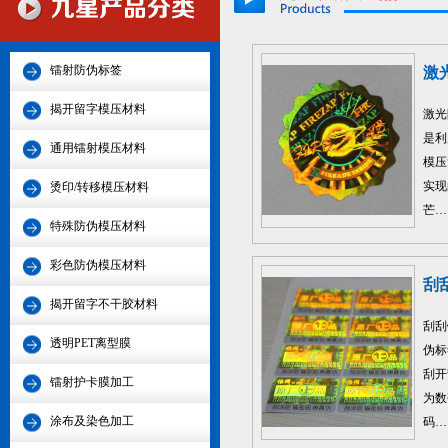
镭射防伪标签
激
揭开留字模压材料
激光
是利
通用镭射模压材料
模压
实现
烫印/转移模压材料
芒…
特殊防伪模压材料
彩色防伪模压材料
刮
揭开留字不干胶材料
刮刮
透明PET离型膜
伪标
刮开
镭射护卡膜加工
为数
涂布及染色加工
码…